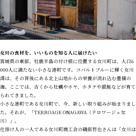
女川の食材を、いいものを知る人に届けたい
宮城県の東部、牡鹿半島の付け根に位置する女川町は、人口6
000人に満たない小さな港町です。コバルトブルーに輝く女川
湾は、その背後にある北上山地からの栄養が流れ込む豊穣の
海。ここでは、古くから牡蠣やホヤ、ホタテや銀鮭などが育て
られてきました。
小さな港町である女川町で、今、新しい取り組みが始まりまし
た。それが、「TERROAGE ONAGAWA（テロワージュ女
川）」。
仕掛け人の一人である女川町商工会の磯部哲也さんは「女川は