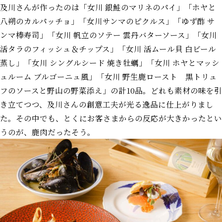
及川さんが作ったのは「女川 銀鮭のマリネのパイ」「ホヤと
八朔のカルパッチョ」「女川サンマのピクルス」「ゆず酢 サ
ンマ棒寿司」「女川 帆立のソテー 雲丹バターソース」「女川
活タラのフィッシュ＆チップス」「女川 活ムール貝 白ビール
蒸し」「女川 シングルシード 焼き牡蠣」「女川 ホヤとマッシ
ュルーム ブルゴーニュ風」「女川 野生鹿ロースト 黒トリュ
フのソースと野山の野菜添え」の計10品。どれも素材の味を引
き立てつつ、及川さんの創意工夫が光る逸品に仕上がりまし
た。その中でも、とくにお客さまからの反応が大きかったとい
うのが、鹿肉だったそう。