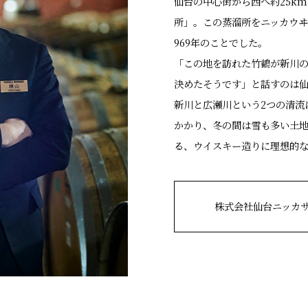
仙台の中心街から西へ約25k
所」。この蒸溜所をニッカウヰ
969年のことでした。
「この地を訪れた竹鶴が新川
決めたそうです」と話すのは
新川と広瀬川という2つの清流
かかり、冬の間は雪も多い土
る、ウイスキー造りに理想的
株式会社仙台ニッカ