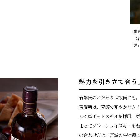
果
（
達
魅力を引き立て合う
竹鶴氏のこだわりは設備にも
蒸溜所は、芳醇で華やかなタ
ルジ型ポットスチルを採用。
よってグレーンウイスキーも
の合わせ方は「宮城の生牡蠣