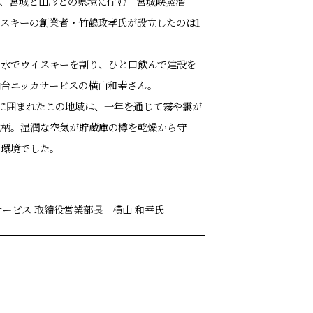
m、宮城と山形との県境に佇む「宮城峡蒸溜
スキーの創業者・竹鶴政孝氏が設立したのは1
の水でウイスキーを割り、ひと口飲んで建設を
仙台ニッカサービスの横山和幸さん。
に囲まれたこの地域は、一年を通じて霧や靄が
地柄。湿潤な空気が貯蔵庫の樽を乾燥から守
な環境でした。
サービス
取締役営業部長 横山 和幸氏