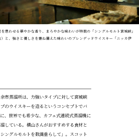
実を思わせる華やかな香り、まろやかな味わいが特徴の「シングルモルト宮城峡」
右）と、強さと優しさを兼ね備えた味わいのブレンデッドウイスキー「ニッカ伊
」
。
。余市蒸溜所は、力強いタイプに対して宮城峡
イプのウイスキーを造るというコンセプトでバ
更に、世界でも希少な、カフェ式連続式蒸溜機に
蒸溜している。横山さんがおすすめする食材と
にシングルモルトを数滴垂らして」。スコット