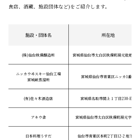
食店、酒蔵、施設団体など)をご紹介します。
施設・団体名
所在地
(株)仙台秋保醸造所
宮城県仙台市太白区秋保町湯元枇杷原
ニッカウヰスキー仙台工場
宮城県仙台市青葉区ニッカ1番地
宮城峡蒸溜所
(有)佐々木酒造店
宮城県名取市閖上１丁目230-E10
アキウ舎
宮城県仙台市太白区秋保町湯元字除9-
日本料理うすだ
仙台市青葉区本町2丁目12-2 地下1階