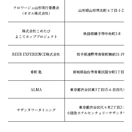
テロワージュ山形実行委員会
山形県山形市北町４丁目-1-23
（オガル株式会社）
株式会社こめたび
秋田県横手市中央町3-8
よこてホッププロジェクト
BEER EXPERIENCE株式会社
岩手県遠野市青笹町糠前31-19-7
肴町 匙
宮城県仙台市青葉区国分町1丁目7-10
ALMA
東京都渋谷区東3丁目15-6 百百代ビル1
東京都渋谷区代々木2丁目2-1
サザンタワーダイニング
小田急ホテルセンチュリーサザンタワー2