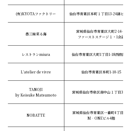
(有)KYOTAファクトリー
仙台市青葉区本町１丁目13-24錦ビル2
宮城県仙台市青葉区大町2-14-11
愚三昧菜る海
ファーストステージ１・1会談
レストランmiura
仙台市青葉区大町1丁目1-18西欧館1階
L’atelier de vivre
仙台市青葉区本町1-10-15
TANOJI
宮城県仙台市泉区南中山１丁目35-61
by Keisuke Matsumoto
宮城県仙台市青葉区一番町4丁目3-11
NOBATTE
M‐ONEビル4階