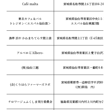
Café malta
宮城県名取市閖上6丁目104-24-5
東北カフェ＆バル
宮城県仙台市青葉区中央1-1-1
トレジオン＜エスパル仙台店＞
エスパル仙台東館3階
漁亭 浜や かわまちてらす閖上店
宮城県名取市閖上1丁目（E-65街区1画
アルベロ-L’Albero-
宮城県仙台市青葉区上愛子白沢23-1
(株)仙台三越
宮城県仙台市青葉区一番町4-8-15
宮城県栗原市一迫柳目字平沢80番地
(合)くりはらファーマーズラボ
（(有)耕佑 内）
テロワージュふくしま実行委員会
福島県双葉郡川内村上川内町分282-6